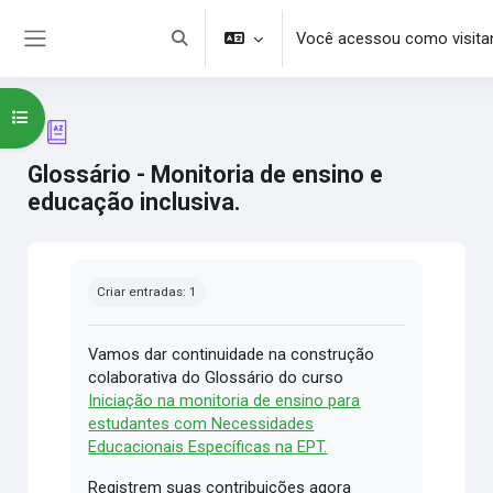
Ir para o conteúdo principal
Você acessou como visita
Alternar entrada de pesquisa
Painel lateral
Abrir índice do curso
Glossário - Monitoria de ensino e
educação inclusiva.
Condições de conclusão
Criar entradas: 1
Vamos dar continuidade na construção
colaborativa do Glossário do curso
Iniciação na monitoria de ensino para
estudantes com Necessidades
Educacionais Específicas na EPT.
Registrem suas contribuições agora