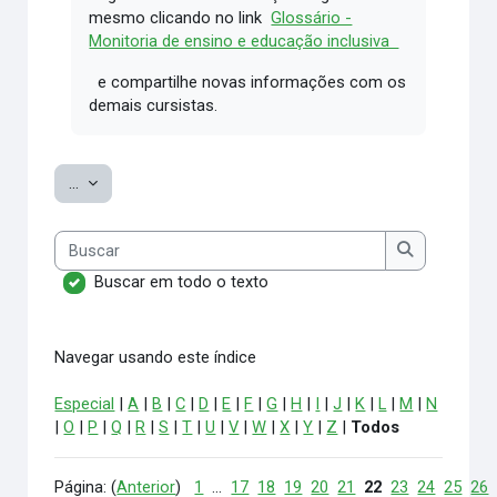
mesmo clicando no link
Glossário -
Monitoria de ensino e educação inclusiva
e compartilhe novas informações com os
demais cursistas.
Exportar itens
...
Buscar
Buscar
Buscar em todo o texto
Navegar usando este índice
Especial
|
A
|
B
|
C
|
D
|
E
|
F
|
G
|
H
|
I
|
J
|
K
|
L
|
M
|
N
|
O
|
P
|
Q
|
R
|
S
|
T
|
U
|
V
|
W
|
X
|
Y
|
Z
|
Todos
Página: (
Anterior
)
1
...
17
18
19
20
21
22
23
24
25
26