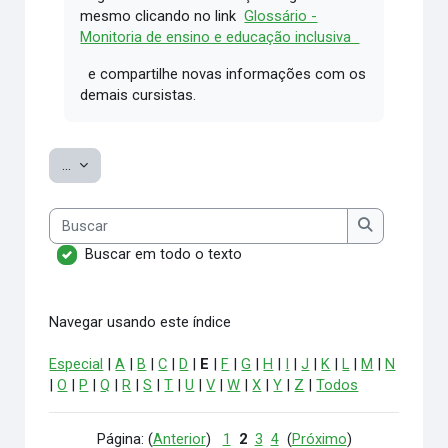
mesmo clicando no link
Glossário -
Monitoria de ensino e educação inclusiva
e compartilhe novas informações com os
demais cursistas.
Exportar itens
...
Buscar
Buscar
Buscar em todo o texto
Navegar usando este índice
Especial
|
A
|
B
|
C
|
D
|
E
|
F
|
G
|
H
|
I
|
J
|
K
|
L
|
M
|
N
|
O
|
P
|
Q
|
R
|
S
|
T
|
U
|
V
|
W
|
X
|
Y
|
Z
|
Todos
Página: (
Anterior
)
1
2
3
4
(
Próximo
)