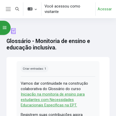
Ir para o conteúdo principal
Você acessou como
Acessar
Alternar entrada de pesquisa
visitante
Painel lateral
Abrir índice do curso
Glossário - Monitoria de ensino e
educação inclusiva.
Condições de conclusão
Criar entradas: 1
Vamos dar continuidade na construção
colaborativa do Glossário do curso
Iniciação na monitoria de ensino para
estudantes com Necessidades
Educacionais Específicas na EPT.
Registrem suas contribuições agora