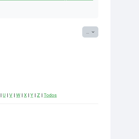
Exportar itens
...
|
U
|
V
|
W
|
X
|
Y
|
Z
|
Todos