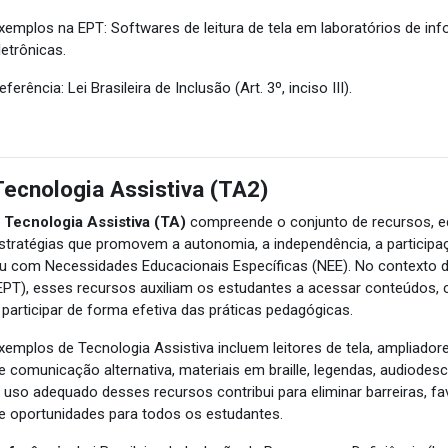
xemplos na EPT: Softwares de leitura de tela em laboratórios de in
letrônicas.
eferência: Lei Brasileira de Inclusão (Art. 3º, inciso III).
Tecnologia Assistiva (TA2)
A
Tecnologia Assistiva (TA)
compreende o conjunto de recursos, e
stratégias que promovem a autonomia, a independência, a participa
u com Necessidades Educacionais Específicas (NEE). No contexto d
EPT), esses recursos auxiliam os estudantes a acessar conteúdos, 
 participar de forma efetiva das práticas pedagógicas.
xemplos de Tecnologia Assistiva incluem leitores de tela, ampliador
e comunicação alternativa, materiais em braille, legendas, audiodescri
 uso adequado desses recursos contribui para eliminar barreiras, fa
e oportunidades para todos os estudantes.