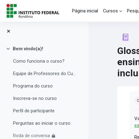
Ir para o conteúdo principal
Página inicial
Cursos
Pesqu
Gloss
Bem vindo(a)!
Contrair
ensi
Como funciona o curso?
inclu
Equipe de Professores do Curso
Programa do curso
Co
Inscreva-se no curso
C
Perfil de participante
Va
Perguntas ao iniciar o curso
es
Roda de conversa
Re