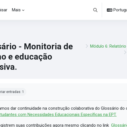
isar
Mais
Portuguê
Alternar entrada d
ário - Monitoria de
Módulo 6: Relatório
no e educação
siva.
ndições de conclusão
riar entradas: 1
mos dar continuidade na construção colaborativa do Glossário do
tudantes com Necessidades Educacionais Específicas na EPT.
gistrem suas contribuições agora mesmo clicando no link
Glossári