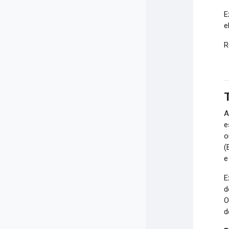
E
e
R
e
o
(
e
E
d
O
d