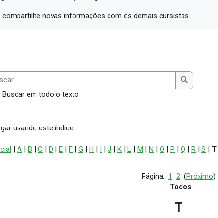
compartilhe novas informações com os demais cursistas.
ar
Buscar
Buscar em todo o texto
gar usando este índice
cial
|
A
|
B
|
C
|
D
|
E
|
F
|
G
|
H
|
I
|
J
|
K
|
L
|
M
|
N
|
O
|
P
|
Q
|
R
|
S
|
T
Página:
1
2
(
Próximo
)
Todos
T