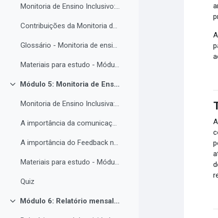
a
Monitoria de Ensino Inclusivo: Conceitos e Objetivos.
p
Contribuições da Monitoria de ensino inclusiva para o estudante com Necessidades Educacionais Específicas.
A
Glossário - Monitoria de ensino e educação inclusiva.
p
a
Materiais para estudo - Módulo 4.
Módulo 5: Monitoria de Ensino Inclusiva, comunicação e feedback.
Contrair
Monitoria de Ensino Inclusiva: comunicação e feedback.
A
A importância da comunicação entre o(a) monitor(a) e o estudantes PNE.
c
A importância do Feedback na monitoria de ensino inclusiva.
p
a
Materiais para estudo - Módulo 5.
d
r
Quiz
Módulo 6: Relatório mensal de atividades da Monitoria de ensino inclusiva.
Contrair