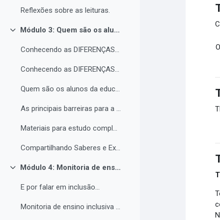
Reflexões sobre as leituras.
C
Módulo 3: Quem são os alunos da educação inclusiva.
Contrair
O
Conhecendo as DIFERENÇAS para promover a IGUALDADE com EQUIDADE.
Conhecendo as DIFERENÇAS para promover a IGUALDADE com EQUIDADE.
Quem são os alunos da educação inclusiva.
As principais barreiras para a inclusão.
T
Materiais para estudo complementar - Módulo 3.
Compartilhando Saberes e Experiências. 2
Módulo 4: Monitoria de ensino inclusiva no processo formativo de estudantes com Necessidades Educacionais Específicas - NEE no contexto da Educação Profissional e Tecnológica.
Contrair
T
E por falar em inclusão...
T
c
Monitoria de ensino inclusiva junto a estudante com Necessidades Educacionais Específicas - NEE no contexto da Educação Profissional e Tecnológica.
N