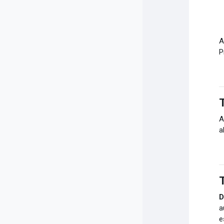
A
P
A
a
D
a
e