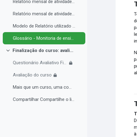
Relatório mensal de atividades da Monitoria de ensino inclusiva.
Relatório mensal de atividades da Monitoria de ensino inclusiva.
T
d
Modelo de Relatório utilizado no IFRO pelos monitores de ensino inclusivo.
p
l
Glossário - Monitoria de ensino e educação inclusiva.
i
Finalização do curso: avaliações e certificado.
N
Contrair
p
Questionário Avaliativo Final
p
a
Avaliação do curso
Mais que um curso, uma comunidade de aprendizagem!...
Compartilhar Compartilhe o link do curso em suas re...
T
D
m
à