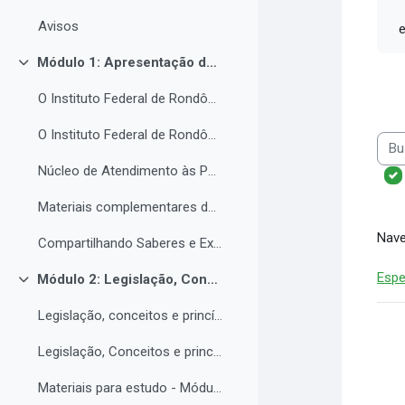
Avisos
e 
Módulo 1: Apresentação da Instituição e do NAPNE.
Contrair
O Instituto Federal de Rondônia - IFRO
O Instituto Federal de Rondônia - IFRO
Busc
Núcleo de Atendimento às Pessoas com Necessidades Educacionais Específicas (NAPNE)
Materiais complementares do Módulo 1
Nave
Compartilhando Saberes e Experiências.
Espe
Módulo 2: Legislação, Conceitos e princípios da educação inclusiva.
Contrair
Legislação, conceitos e princípios da educação inclusiva.
Legislação, Conceitos e princípios da educação inclusiva (parte 2)
Materiais para estudo - Módulo 2.