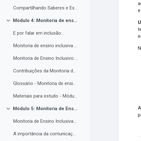
a
Compartilhando Saberes e Experiências. 2
e
Módulo 4: Monitoria de ensino inclusiva no processo formativo de estudantes com Necessidades Educacionais Específicas - NEE no contexto da Educação Profissional e Tecnológica.
U
Contrair
t
E por falar em inclusão...
e
Monitoria de ensino inclusiva junto a estudante com Necessidades Educacionais Específicas - NEE no contexto da Educação Profissional e Tecnológica.
N
Monitoria de Ensino Inclusivo: Conceitos e Objetivos.
Contribuições da Monitoria de ensino inclusiva para o estudante com Necessidades Educacionais Específicas.
Glossário - Monitoria de ensino e educação inclusiva.
Materiais para estudo - Módulo 4.
A
Módulo 5: Monitoria de Ensino Inclusiva, comunicação e feedback.
Contrair
p
Monitoria de Ensino Inclusiva: comunicação e feedback.
A importância da comunicação entre o(a) monitor(a) e o estudantes PNE.