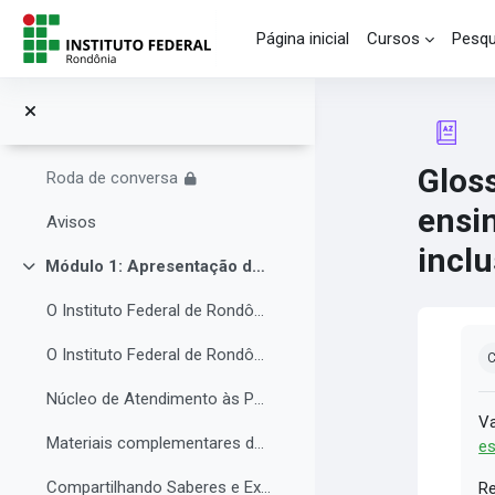
Programa do curso
Ir para o conteúdo principal
Página inicial
Cursos
Pesqu
Inscreva-se no curso
Perfil de participante
Perguntas ao iniciar o curso
Gloss
Roda de conversa
ensi
Avisos
inclu
Módulo 1: Apresentação da Instituição e do NAPNE.
Contrair
O Instituto Federal de Rondônia - IFRO
Co
O Instituto Federal de Rondônia - IFRO
C
Núcleo de Atendimento às Pessoas com Necessidades Educacionais Específicas (NAPNE)
Va
Materiais complementares do Módulo 1
es
Compartilhando Saberes e Experiências.
Re