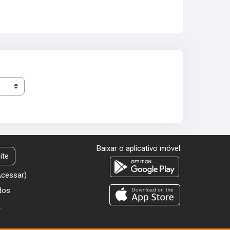
Baixar o aplicativo móvel.
ite
Acessar
)
dos
.