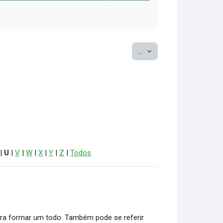
Exportar itens
...
|
U
|
V
|
W
|
X
|
Y
|
Z
|
Todos
 para formar um todo. Também pode se referir