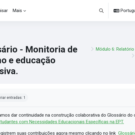
isar
Mais
Portuguê
Alternar entrada d
ário - Monitoria de
Módulo 6: Relatório
no e educação
siva.
ndições de conclusão
riar entradas: 1
mos dar continuidade na construção colaborativa do Glossário do
tudantes com Necessidades Educacionais Específicas na EPT.
gistrem suas contribuições agora mesmo clicando no link
Glossári