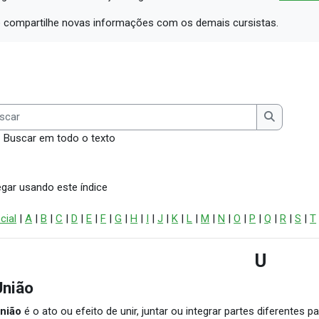
compartilhe novas informações com os demais cursistas.
ar
Buscar
Buscar em todo o texto
gar usando este índice
cial
|
A
|
B
|
C
|
D
|
E
|
F
|
G
|
H
|
I
|
J
|
K
|
L
|
M
|
N
|
O
|
P
|
Q
|
R
|
S
|
T
U
União
nião
é o ato ou efeito de unir, juntar ou integrar partes diferentes