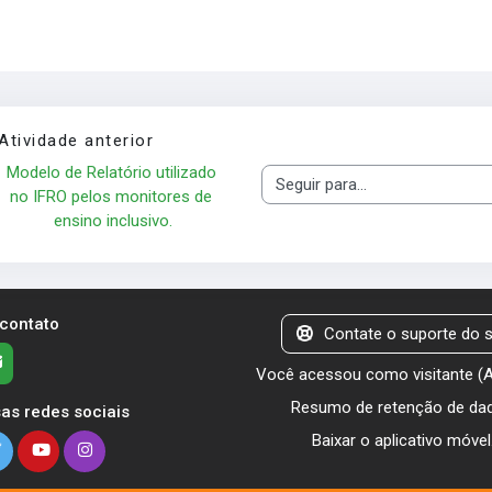
Atividade anterior
Modelo de Relatório utilizado 
Seguir para...
no IFRO pelos monitores de 
ensino inclusivo.
 contato
Contate o suporte do s
Você acessou como visitante (
Resumo de retenção de da
as redes sociais
Baixar o aplicativo móvel