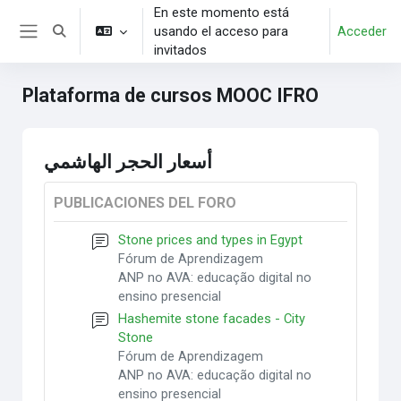
Salta al contenido principal
En este momento está
usando el acceso para
Acceder
Selector de búsqueda de entrada
Panel lateral
invitados
Plataforma de cursos MOOC IFRO
أسعار الحجر الهاشمي
PUBLICACIONES DEL FORO
Stone prices and types in Egypt
Fórum de Aprendizagem
ANP no AVA: educação digital no
ensino presencial
Hashemite stone facades - City
Stone
Fórum de Aprendizagem
ANP no AVA: educação digital no
ensino presencial