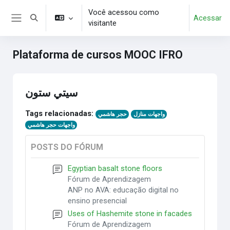
Ir para o conteúdo principal
Você acessou como
Acessar
Alternar entrada de pesquisa
visitante
Painel lateral
Plataforma de cursos MOOC IFRO
سيتي ستون
Tags relacionadas:
حجر هاشمي
واجهات منازل
واجهات حجر هاشمي
POSTS DO FÓRUM
Egyptian basalt stone floors
Fórum de Aprendizagem
ANP no AVA: educação digital no
ensino presencial
Uses of Hashemite stone in facades
Fórum de Aprendizagem