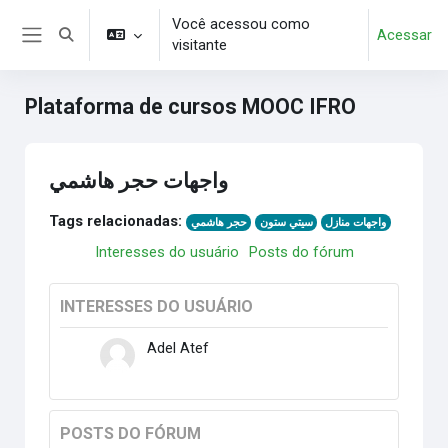
Ir para o conteúdo principal
Você acessou como
Acessar
Alternar entrada de pesquisa
visitante
Painel lateral
Plataforma de cursos MOOC IFRO
واجهات حجر هاشمي
Tags relacionadas:
واجهات منازل
سيتي ستون
حجر هاشمي
Interesses do usuário
Posts do fórum
INTERESSES DO USUÁRIO
Adel Atef
POSTS DO FÓRUM