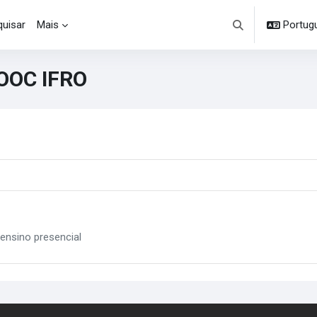
uisar
Mais
Portuguê
Alternar entrada d
MOOC IFRO
ensino presencial