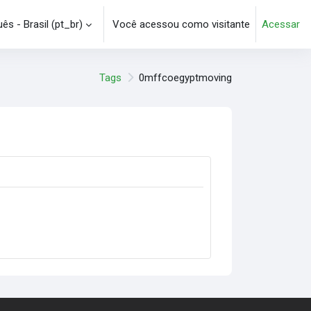
s - Brasil ‎(pt_br)‎
Você acessou como visitante
Acessar
e pesquisa
Tags
0mffcoegyptmoving