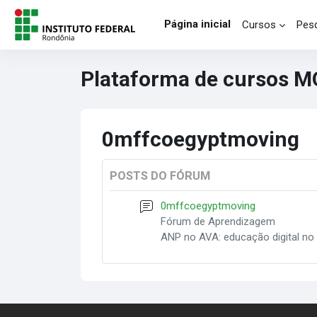
Ir para o conteúdo principal
Página inicial
Cursos
Pesq
Plataforma de cursos 
0mffcoegyptmoving
POSTS DO FÓRUM
0mffcoegyptmoving
Fórum de Aprendizagem
ANP no AVA: educação digital no 