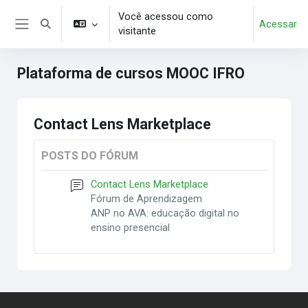
Ir para o conteúdo principal
Você acessou como
Acessar
Alternar entrada de pesquisa
visitante
Painel lateral
Plataforma de cursos MOOC IFRO
Contact Lens Marketplace
POSTS DO FÓRUM
Contact Lens Marketplace
Fórum de Aprendizagem
ANP no AVA: educação digital no
ensino presencial