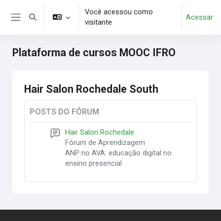
Ir para o conteúdo principal
Você acessou como
Acessar
Alternar entrada de pesquisa
visitante
Painel lateral
Plataforma de cursos MOOC IFRO
Hair Salon Rochedale South
POSTS DO FÓRUM
Hair Salon Rochedale
Fórum de Aprendizagem
ANP no AVA: educação digital no
ensino presencial