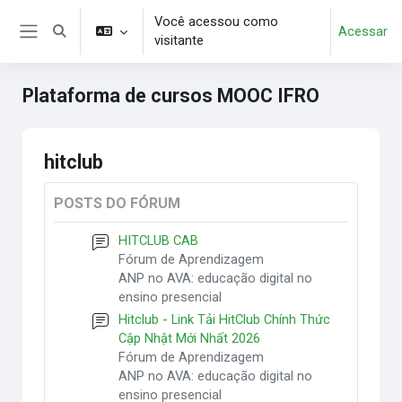
Ir para o conteúdo principal
Você acessou como
Acessar
Alternar entrada de pesquisa
visitante
Painel lateral
Plataforma de cursos MOOC IFRO
hitclub
POSTS DO FÓRUM
HITCLUB CAB
Fórum de Aprendizagem
ANP no AVA: educação digital no
ensino presencial
Hitclub - Link Tải HitClub Chính Thức
Cập Nhật Mới Nhất 2026
Fórum de Aprendizagem
ANP no AVA: educação digital no
ensino presencial