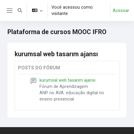
Ir para o conteúdo principal
Você acessou como
Acessar
Alternar entrada de pesquisa
visitante
Painel lateral
Plataforma de cursos MOOC IFRO
kurumsal web tasarım ajansı
POSTS DO FÓRUM
kurumsal web tasarım ajansı
Fórum de Aprendizagem
ANP no AVA: educação digital no
ensino presencial