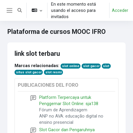
Salta al contenido principal
En este momento está
usando el acceso para
Acceder
Selector de búsqueda de entrada
Panel lateral
invitados
Plataforma de cursos MOOC IFRO
link slot terbaru
Marcas relacionadas:
slot online
slot gacor
slot
situs slot gacor
slot resmi
PUBLICACIONES DEL FORO
Platform Terpercaya untuk
Penggemar Slot Online: sja138
Fórum de Aprendizagem
ANP no AVA: educação digital no
ensino presencial
Slot Gacor dan Pengaruhnya