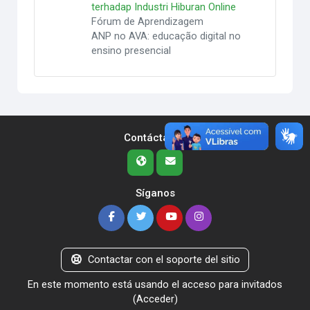
terhadap Industri Hiburan Online
Fórum de Aprendizagem
ANP no AVA: educação digital no
ensino presencial
Contáctanos
Síganos
Contactar con el soporte del sitio
En este momento está usando el acceso para invitados
(
Acceder
)