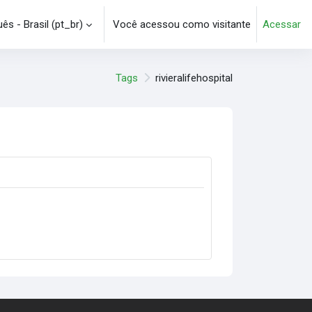
s - Brasil ‎(pt_br)‎
Você acessou como visitante
Acessar
e pesquisa
Tags
rivieralifehospital