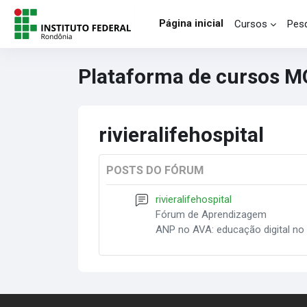
Ir para o conteúdo principal
Página inicial
Cursos
Pesq
Plataforma de cursos 
rivieralifehospital
POSTS DO FÓRUM
rivieralifehospital
Fórum de Aprendizagem
ANP no AVA: educação digital no 