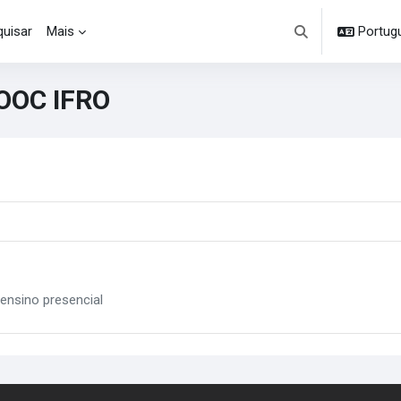
uisar
Mais
Portuguê
Alternar entrada d
MOOC IFRO
ensino presencial