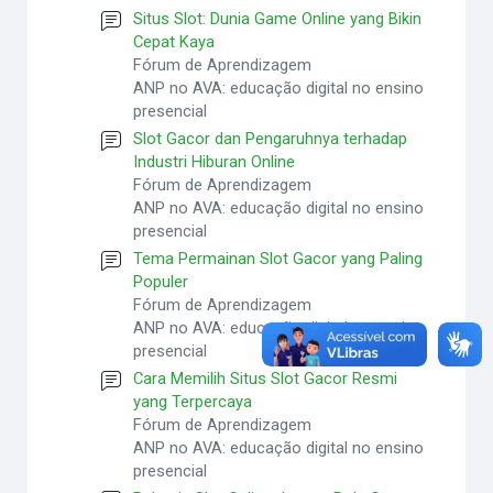
Situs Slot: Dunia Game Online yang Bikin
Cepat Kaya
Fórum de Aprendizagem
ANP no AVA: educação digital no ensino
presencial
Slot Gacor dan Pengaruhnya terhadap
Industri Hiburan Online
Fórum de Aprendizagem
ANP no AVA: educação digital no ensino
presencial
Tema Permainan Slot Gacor yang Paling
Populer
Fórum de Aprendizagem
ANP no AVA: educação digital no ensino
presencial
Cara Memilih Situs Slot Gacor Resmi
yang Terpercaya
Fórum de Aprendizagem
ANP no AVA: educação digital no ensino
presencial