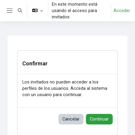
Salta al contenido principal
En este momento está
usando el acceso para
Acceder
Selector de búsqueda de entrada
Panel lateral
invitados
Confirmar
Los invitados no pueden acceder a los
perfiles de los usuarios. Acceda al sistema
con un usuario para continuar.
Cancelar
Continuar