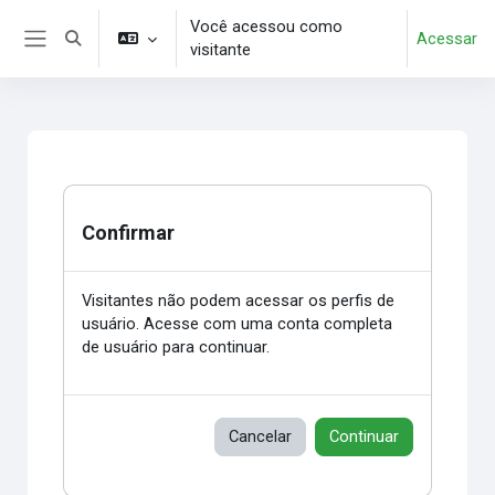
Ir para o conteúdo principal
Você acessou como
Acessar
Alternar entrada de pesquisa
visitante
Painel lateral
Confirmar
Visitantes não podem acessar os perfis de
usuário. Acesse com uma conta completa
de usuário para continuar.
Cancelar
Continuar