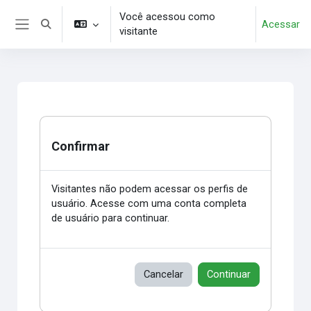
Ir para o conteúdo principal
Você acessou como
Acessar
Alternar entrada de pesquisa
visitante
Painel lateral
Confirmar
Visitantes não podem acessar os perfis de
usuário. Acesse com uma conta completa
de usuário para continuar.
Cancelar
Continuar