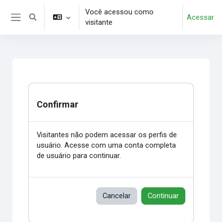
Ir para o conteúdo principal
Você acessou como
Acessar
Alternar entrada de pesquisa
visitante
Painel lateral
Confirmar
Visitantes não podem acessar os perfis de
usuário. Acesse com uma conta completa
de usuário para continuar.
Cancelar
Continuar