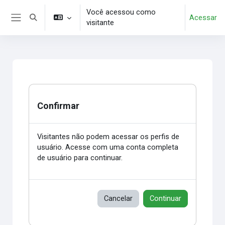
Ir para o conteúdo principal
Você acessou como
Acessar
Alternar entrada de pesquisa
visitante
Painel lateral
Confirmar
Visitantes não podem acessar os perfis de
usuário. Acesse com uma conta completa
de usuário para continuar.
Cancelar
Continuar