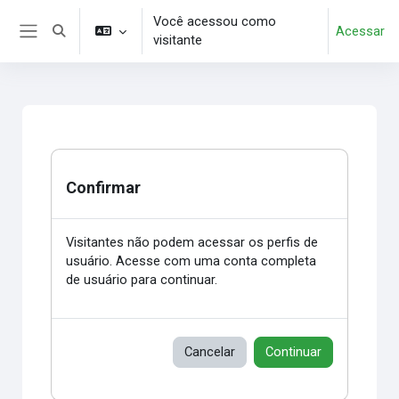
Ir para o conteúdo principal
Você acessou como
Acessar
Alternar entrada de pesquisa
visitante
Painel lateral
Confirmar
Visitantes não podem acessar os perfis de
usuário. Acesse com uma conta completa
de usuário para continuar.
Cancelar
Continuar