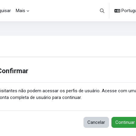
uisar
Mais
Portuguê
Alternar entrada d
Confirmar
isitantes não podem acessar os perfis de usuário. Acesse com um
onta completa de usuário para continuar.
Cancelar
Continuar