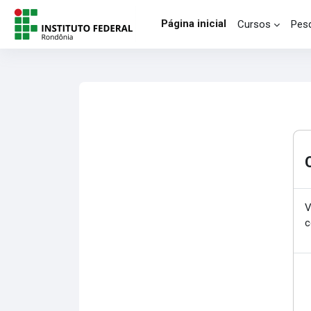
Ir para o conteúdo principal
Página inicial
Cursos
Pesq
V
c