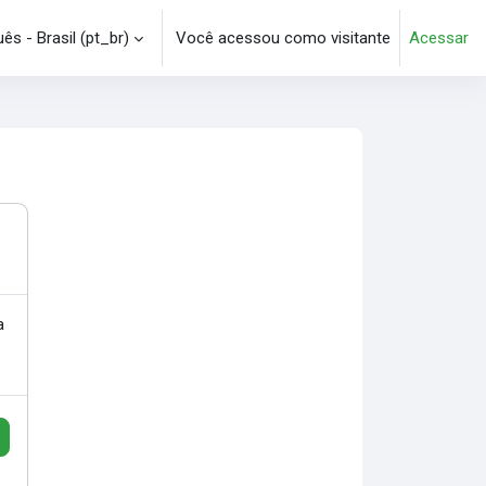
s - Brasil ‎(pt_br)‎
Você acessou como visitante
Acessar
e pesquisa
a