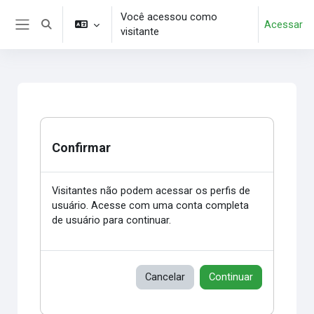
Ir para o conteúdo principal
Você acessou como
Acessar
Alternar entrada de pesquisa
visitante
Painel lateral
Confirmar
Visitantes não podem acessar os perfis de
usuário. Acesse com uma conta completa
de usuário para continuar.
Cancelar
Continuar