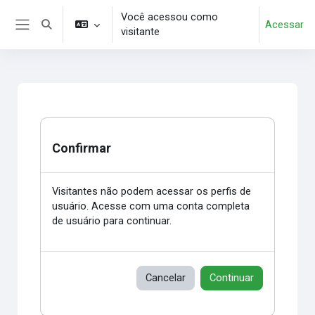
Ir para o conteúdo principal
Você acessou como
Acessar
Alternar entrada de pesquisa
visitante
Painel lateral
Confirmar
Visitantes não podem acessar os perfis de
usuário. Acesse com uma conta completa
de usuário para continuar.
Cancelar
Continuar