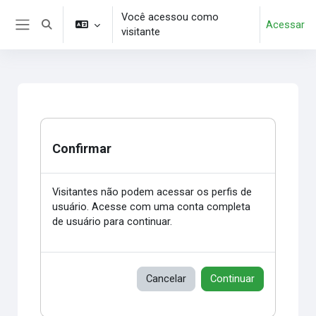
Ir para o conteúdo principal
Você acessou como
Acessar
Alternar entrada de pesquisa
visitante
Painel lateral
Confirmar
Visitantes não podem acessar os perfis de
usuário. Acesse com uma conta completa
de usuário para continuar.
Cancelar
Continuar