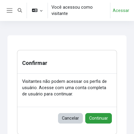
Ir para o conteúdo principal
Você acessou como
Acessar
Alternar entrada de pesquisa
visitante
Painel lateral
Confirmar
Visitantes não podem acessar os perfis de
usuário. Acesse com uma conta completa
de usuário para continuar.
Cancelar
Continuar