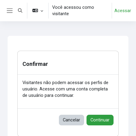
Ir para o conteúdo principal
Você acessou como
Acessar
Alternar entrada de pesquisa
visitante
Painel lateral
Confirmar
Visitantes não podem acessar os perfis de
usuário. Acesse com uma conta completa
de usuário para continuar.
Cancelar
Continuar