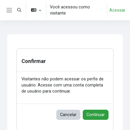
Ir para o conteúdo principal
Você acessou como
Acessar
Alternar entrada de pesquisa
visitante
Painel lateral
Confirmar
Visitantes não podem acessar os perfis de
usuário. Acesse com uma conta completa
de usuário para continuar.
Cancelar
Continuar