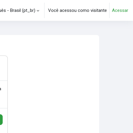
s - Brasil ‎(pt_br)‎
Você acessou como visitante
Acessar
e pesquisa
a