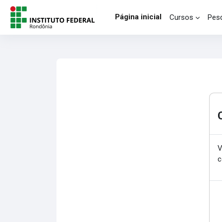
Ir para o conteúdo principal
Página inicial
Cursos
Pesq
V
c