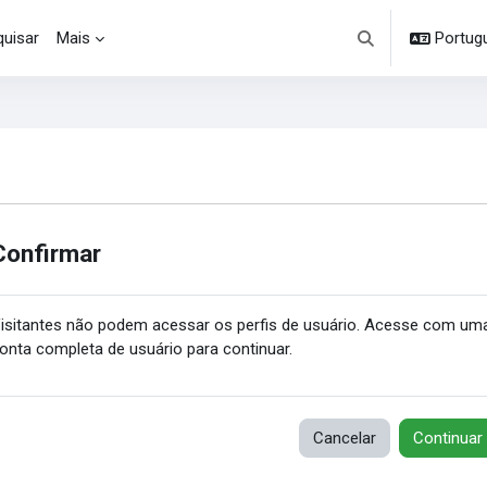
uisar
Mais
Portuguê
Alternar entrada d
Confirmar
isitantes não podem acessar os perfis de usuário. Acesse com um
onta completa de usuário para continuar.
Cancelar
Continuar