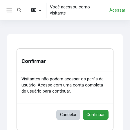
Ir para o conteúdo principal
Você acessou como
Acessar
Alternar entrada de pesquisa
visitante
Painel lateral
Confirmar
Visitantes não podem acessar os perfis de
usuário. Acesse com uma conta completa
de usuário para continuar.
Cancelar
Continuar