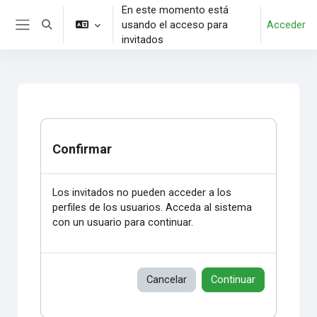
Salta al contenido principal
En este momento está
usando el acceso para
Acceder
Selector de búsqueda de entrada
Panel lateral
invitados
Confirmar
Los invitados no pueden acceder a los
perfiles de los usuarios. Acceda al sistema
con un usuario para continuar.
Cancelar
Continuar