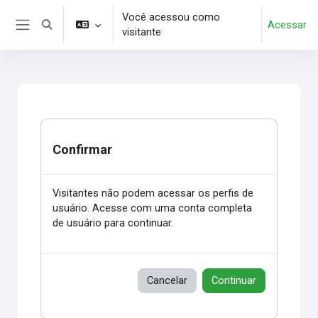
Ir para o conteúdo principal
Você acessou como
Acessar
Alternar entrada de pesquisa
visitante
Painel lateral
Confirmar
Visitantes não podem acessar os perfis de
usuário. Acesse com uma conta completa
de usuário para continuar.
Cancelar
Continuar