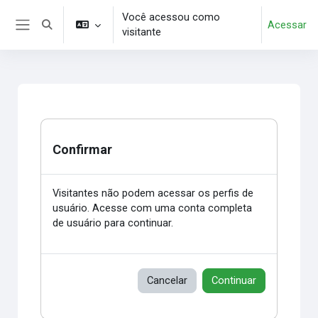
Ir para o conteúdo principal
Você acessou como
Acessar
Alternar entrada de pesquisa
visitante
Painel lateral
Confirmar
Visitantes não podem acessar os perfis de
usuário. Acesse com uma conta completa
de usuário para continuar.
Cancelar
Continuar