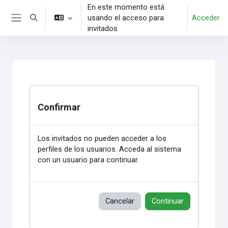
Salta al contenido principal
En este momento está
usando el acceso para
Acceder
Selector de búsqueda de entrada
Panel lateral
invitados
Confirmar
Los invitados no pueden acceder a los
perfiles de los usuarios. Acceda al sistema
con un usuario para continuar.
Cancelar
Continuar