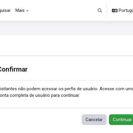
uisar
Mais
Portuguê
Alternar entrada d
Confirmar
isitantes não podem acessar os perfis de usuário. Acesse com um
onta completa de usuário para continuar.
Cancelar
Continuar