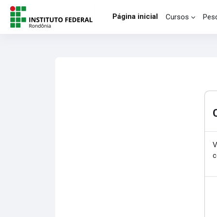
Ir para o conteúdo principal
Página inicial
Cursos
Pesq
V
c