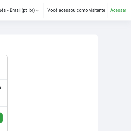
s - Brasil ‎(pt_br)‎
Você acessou como visitante
Acessar
e pesquisa
a