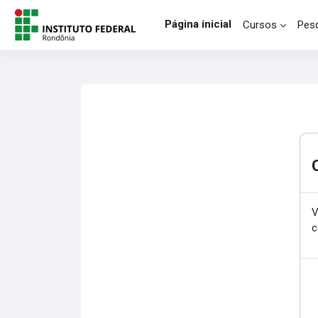
Ir para o conteúdo principal
Página inicial
Cursos
Pesq
V
c