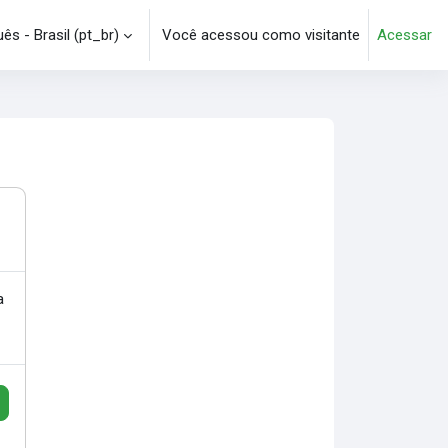
s - Brasil ‎(pt_br)‎
Você acessou como visitante
Acessar
e pesquisa
a