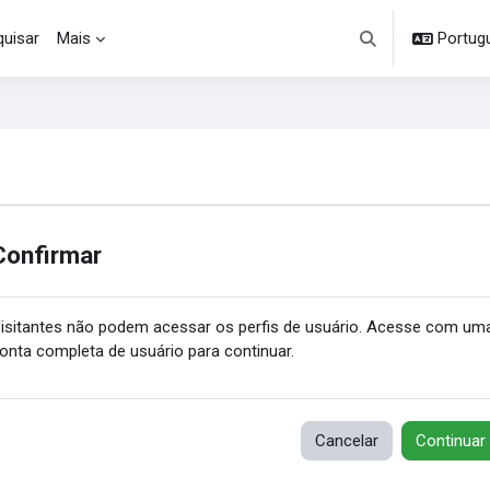
uisar
Mais
Portuguê
Alternar entrada d
Confirmar
isitantes não podem acessar os perfis de usuário. Acesse com um
onta completa de usuário para continuar.
Cancelar
Continuar