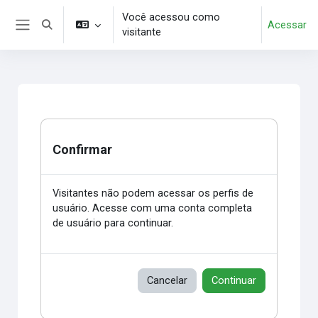
Ir para o conteúdo principal
Você acessou como
Acessar
Alternar entrada de pesquisa
visitante
Painel lateral
Confirmar
Visitantes não podem acessar os perfis de
usuário. Acesse com uma conta completa
de usuário para continuar.
Cancelar
Continuar