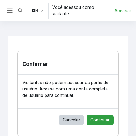
Ir para o conteúdo principal
Você acessou como
Acessar
Alternar entrada de pesquisa
visitante
Painel lateral
Confirmar
Visitantes não podem acessar os perfis de
usuário. Acesse com uma conta completa
de usuário para continuar.
Cancelar
Continuar