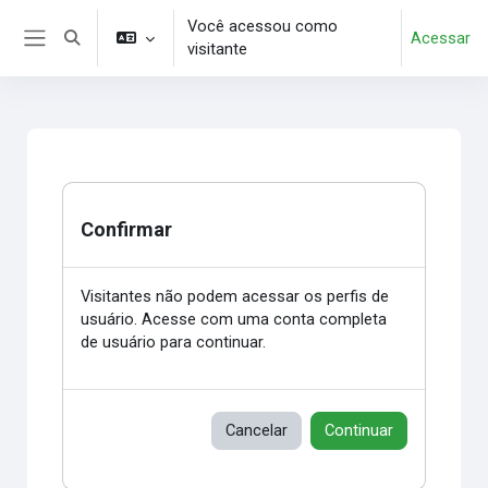
Ir para o conteúdo principal
Você acessou como
Acessar
Alternar entrada de pesquisa
visitante
Painel lateral
Confirmar
Visitantes não podem acessar os perfis de
usuário. Acesse com uma conta completa
de usuário para continuar.
Cancelar
Continuar