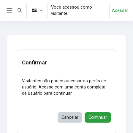
Ir para o conteúdo principal
Você acessou como
Acessar
Alternar entrada de pesquisa
visitante
Painel lateral
Confirmar
Visitantes não podem acessar os perfis de
usuário. Acesse com uma conta completa
de usuário para continuar.
Cancelar
Continuar