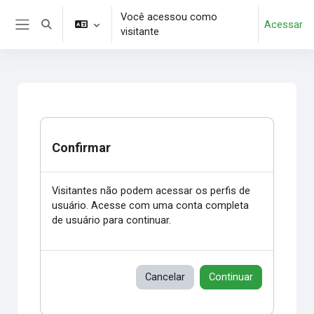
Ir para o conteúdo principal
Você acessou como
Acessar
Alternar entrada de pesquisa
visitante
Painel lateral
Confirmar
Visitantes não podem acessar os perfis de
usuário. Acesse com uma conta completa
de usuário para continuar.
Cancelar
Continuar