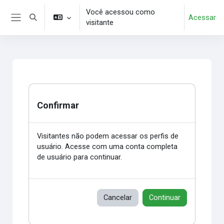
Ir para o conteúdo principal
Você acessou como
Acessar
Alternar entrada de pesquisa
visitante
Painel lateral
Confirmar
Visitantes não podem acessar os perfis de
usuário. Acesse com uma conta completa
de usuário para continuar.
Cancelar
Continuar