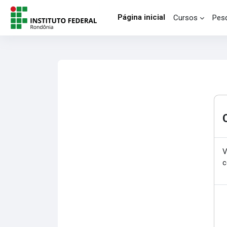
Ir para o conteúdo principal
Página inicial
Cursos
Pesq
V
c