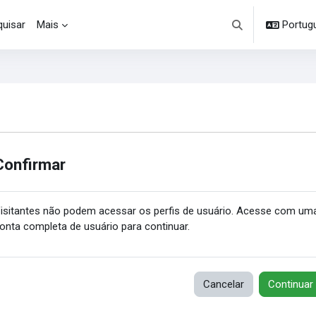
uisar
Mais
Portuguê
Alternar entrada d
Confirmar
isitantes não podem acessar os perfis de usuário. Acesse com um
onta completa de usuário para continuar.
Cancelar
Continuar