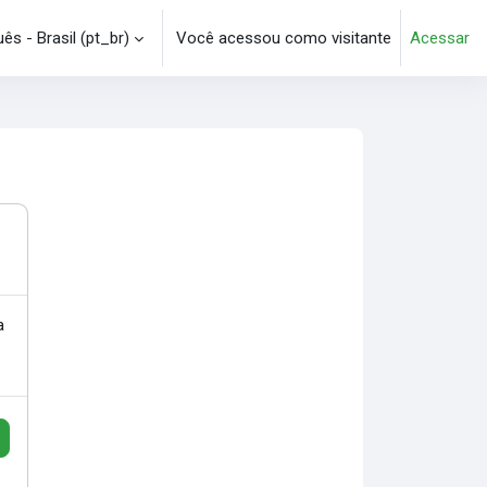
s - Brasil ‎(pt_br)‎
Você acessou como visitante
Acessar
e pesquisa
a