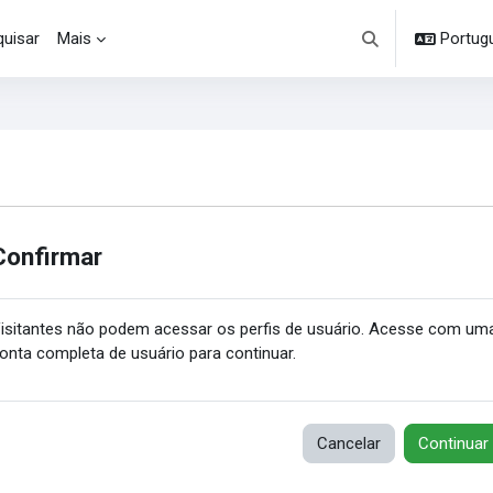
uisar
Mais
Portuguê
Alternar entrada d
Confirmar
isitantes não podem acessar os perfis de usuário. Acesse com um
onta completa de usuário para continuar.
Cancelar
Continuar