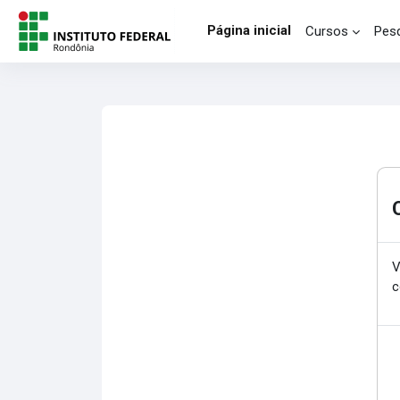
Ir para o conteúdo principal
Página inicial
Cursos
Pesq
V
c