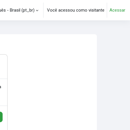
s - Brasil ‎(pt_br)‎
Você acessou como visitante
Acessar
e pesquisa
a