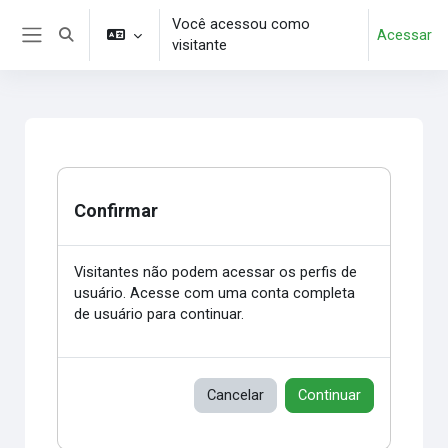
Ir para o conteúdo principal
Você acessou como
Acessar
Alternar entrada de pesquisa
visitante
Painel lateral
Confirmar
Visitantes não podem acessar os perfis de
usuário. Acesse com uma conta completa
de usuário para continuar.
Cancelar
Continuar