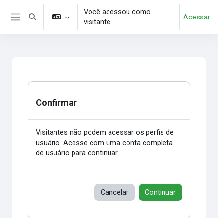
Ir para o conteúdo principal
Você acessou como
Acessar
Alternar entrada de pesquisa
visitante
Painel lateral
Confirmar
Visitantes não podem acessar os perfis de
usuário. Acesse com uma conta completa
de usuário para continuar.
Cancelar
Continuar