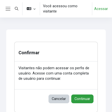
Ir para o conteúdo principal
Você acessou como
Acessar
Alternar entrada de pesquisa
visitante
Painel lateral
Confirmar
Visitantes não podem acessar os perfis de
usuário. Acesse com uma conta completa
de usuário para continuar.
Cancelar
Continuar