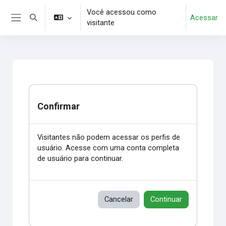
Ir para o conteúdo principal
Você acessou como
Acessar
Alternar entrada de pesquisa
visitante
Painel lateral
Confirmar
Visitantes não podem acessar os perfis de
usuário. Acesse com uma conta completa
de usuário para continuar.
Cancelar
Continuar