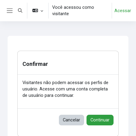
Ir para o conteúdo principal
Você acessou como
Acessar
Alternar entrada de pesquisa
visitante
Painel lateral
Confirmar
Visitantes não podem acessar os perfis de
usuário. Acesse com uma conta completa
de usuário para continuar.
Cancelar
Continuar