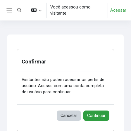
Ir para o conteúdo principal
Você acessou como
Acessar
Alternar entrada de pesquisa
visitante
Painel lateral
Confirmar
Visitantes não podem acessar os perfis de
usuário. Acesse com uma conta completa
de usuário para continuar.
Cancelar
Continuar